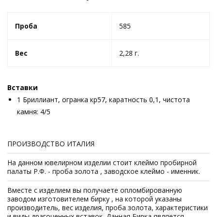
Проба
585
Вес
2,28 г.
Вставки
1 Бриллиант, огранка кр57, каратность 0,1, чистота
камня: 4/5
ПРОИЗВОДСТВО ИТАЛИЯ
На данном ювелирном изделии стоит клеймо пробирной
палаты Р.Ф. - проба золота , заводское клеймо - именник.
Вместе с изделием вы получаете опломбированную
заводом изготовителем бирку , на которой указаны
производитель, вес изделия, проба золота, характеристики
и виды драгоценных вставок. Данная Бирка является