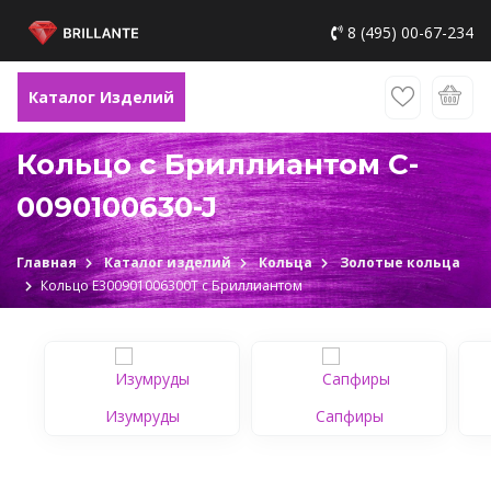
8 (495) 00-67-234
Каталог Изделий
Кольцо с Бриллиантом C-
0090100630-J
Главная
Каталог изделий
Кольца
Золотые кольца
Кольцо Е300901006300Т c Бриллиантом
Изумруды
Сапфиры