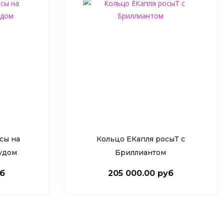
сы на
Кольцо ЕКапля росыТ c
рудом
Бриллиантом
уб
205 000.00 руб