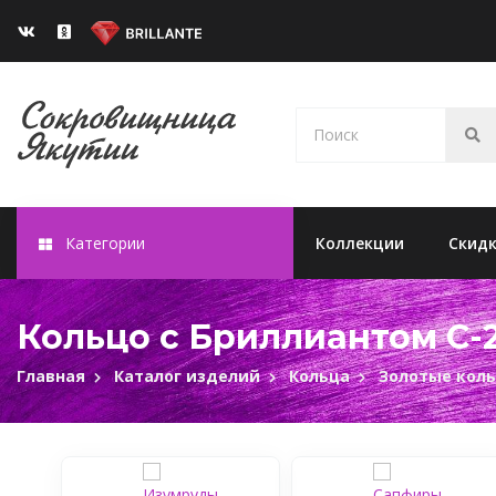
Категории
Коллекции
Скид
Кольцо с Бриллиантом C-2
Главная
Каталог изделий
Кольца
Золотые кол