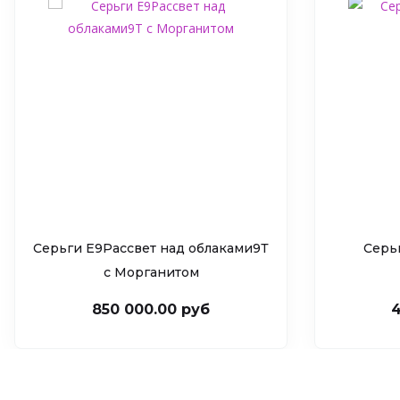
Серьги Е9Рассвет над облаками9Т
Серь
c Морганитом
850 000.00 руб
4