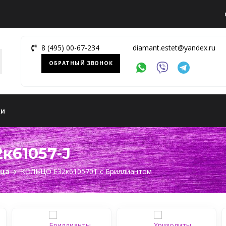
8 (495) 00-67-234
diamant.estet@yandex.ru
ОБРАТНЫЙ ЗВОНОК
ки
к61057-J
ьца
КОЛЬЦО Е32к610570Т c Бриллиантом