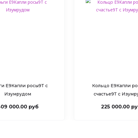
ги Е9Капли росы9Т c
Кольцо Е9Капли ро
Изумрудом
счастье9Т c Изум
09 000.00 руб
225 000.00 р