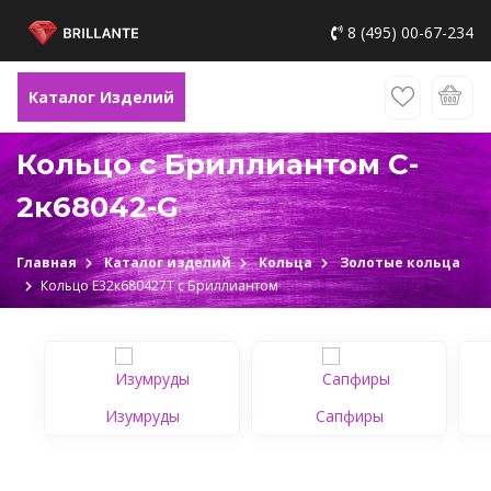
8 (495) 00-67-234
Каталог Изделий
Кольцо с Бриллиантом C-
2к68042-G
Главная
Каталог изделий
Кольца
Золотые кольца
Кольцо Е32к680427Т c Бриллиантом
Изумруды
Сапфиры