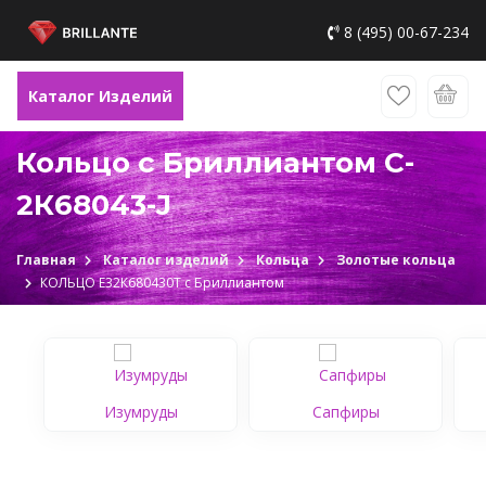
8 (495) 00-67-234
Каталог Изделий
Кольцо с Бриллиантом C-
2К68043-J
Главная
Каталог изделий
Кольца
Золотые кольца
КОЛЬЦО Е32К680430Т c Бриллиантом
Изумруды
Сапфиры