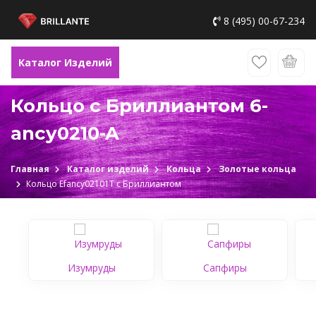
8 (495) 00-67-234
Каталог Изделий
Кольцо с Бриллиантом 6-
ancy0210-A
Главная
Каталог изделий
Кольца
Золотые кольца
Кольцо Еfancy02101Т c Бриллиантом
Изумруды
Сапфиры