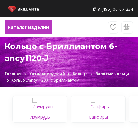
8 (495) 00-67-234
Каталог Изделий
Кольцо с Бриллиантом 6-
ancy1120-J
Главная
Каталог изделий
Кольца
Золотые кольца
Кольцо Еfancy11200Т c Бриллиантом
Изумруды
Сапфиры