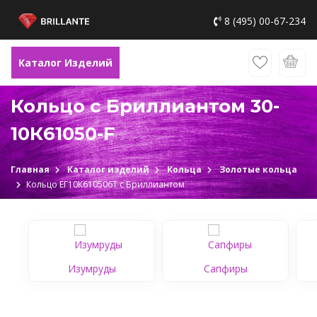
8 (495) 00-67-234
Каталог Изделий
Кольцо с Бриллиантом 30-
10К61050-F
Главная
Каталог изделий
Кольца
Золотые кольца
Кольцо ЕГ10К610506Т c Бриллиантом
Изумруды
Сапфиры