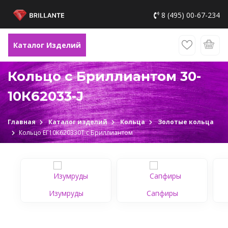
8 (495) 00-67-234
Каталог Изделий
Кольцо с Бриллиантом 30-
10К62033-J
Главная
Каталог изделий
Кольца
Золотые кольца
Кольцо ЕГ10К620330Т c Бриллиантом
Изумруды
Сапфиры