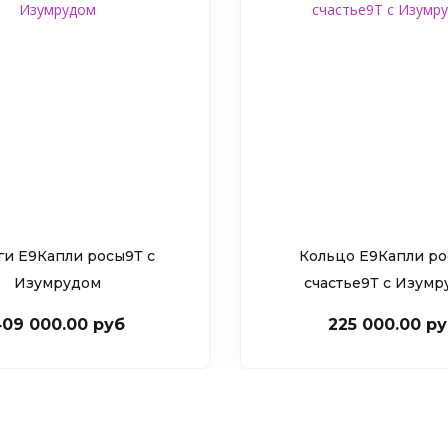
ги Е9Капли росы9Т c
Кольцо Е9Капли ро
Изумрудом
счастье9Т c Изум
09 000.00 руб
225 000.00 р