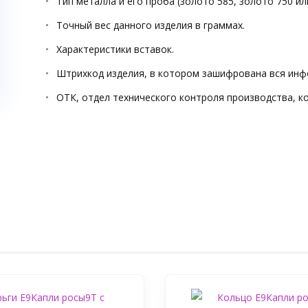
Тип металла и его проба (золото 585, золото 750 ил
Точный вес данного изделия в граммах.
Характеристики вставок.
Штрихкод изделия, в котором зашифрована вся инф
ОТК, отдел технического контроля производства, к