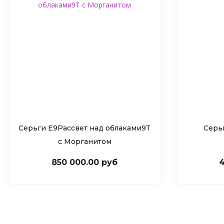
Серьги Е9Рассвет над облаками9Т
Серь
c Морганитом
850 000.00 руб
4