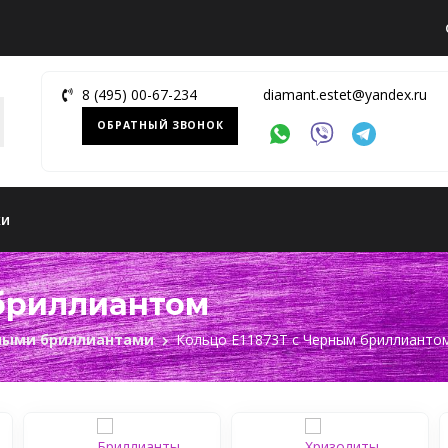
8 (495) 00-67-234
diamant.estet@yandex.ru
ОБРАТНЫЙ ЗВОНОК
ки
 бриллиантом
рными бриллиантами
Кольцо Е11873Т с Черным бриллианто