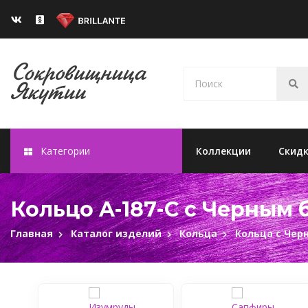
Категории
Коллекции
Скид
Кольцо A-187-C с Черным
Главная
Каталог изделий
Кольца
Кольца с Че