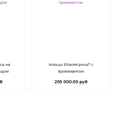
сы на
Кольцо ЕКапля росыТ c
рудом
Бриллиантом
уб
205 000.00 руб