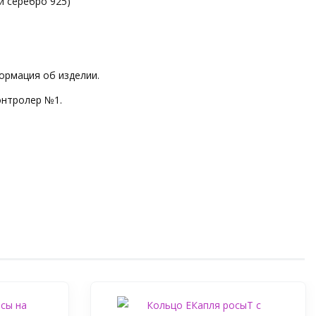
и серебро 925)
ормация об изделии.
онтролер №1.