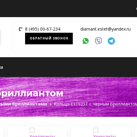
8 (495) 00-67-234
diamant.estet@yandex.ru
ОБРАТНЫЙ ЗВОНОК
ки
 бриллиантом
рными бриллиантами
Кольцо Е11935Т с Черным бриллианто