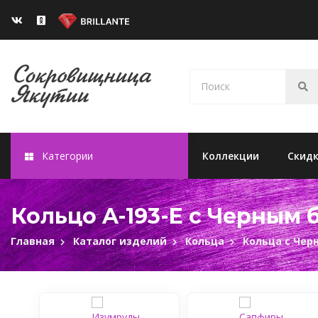
Категории
Коллекции
Скид
Кольцо A-193-E с Черным
Главная
Каталог изделий
Кольца
Кольца с Че