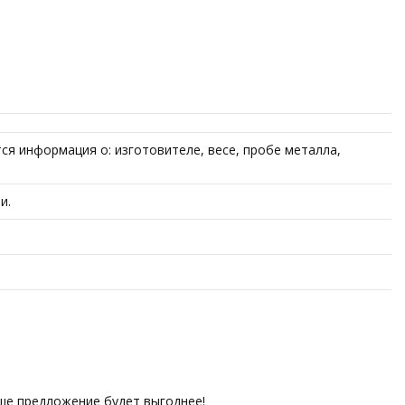
я информация о: изготовителе, весе, пробе металла,
и.
аше предложение будет выгоднее!