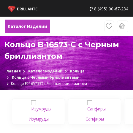
8 (495) 00-67-234
Каталог Изделий
Кольцо B-16573-C с Черным
бриллиантом
Главная
Каталог изделий
Кольца
Кольца с Черными бриллиантами
Кольцо Е2165733Т с Черным бриллиантом
Изумруды
Сапфиры