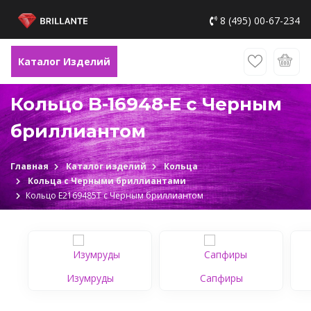
8 (495) 00-67-234
Каталог Изделий
Кольцо B-16948-E с Черным
бриллиантом
Главная
Каталог изделий
Кольца
Кольца с Черными бриллиантами
Кольцо Е2169485Т с Черным бриллиантом
Изумруды
Сапфиры