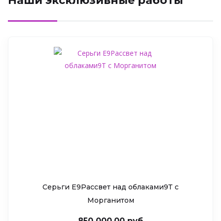
Наши эксклюзивные работы
Серьги Е9Рассвет над облаками9Т c
Морганитом
850 000.00 руб