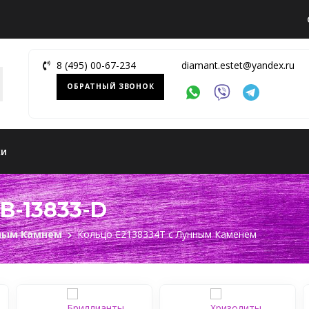
8 (495) 00-67-234
diamant.estet@yandex.ru
ОБРАТНЫЙ ЗВОНОК
ки
B-13833-D
нным Камнем
Кольцо Е2138334Т c Лунным Каменем