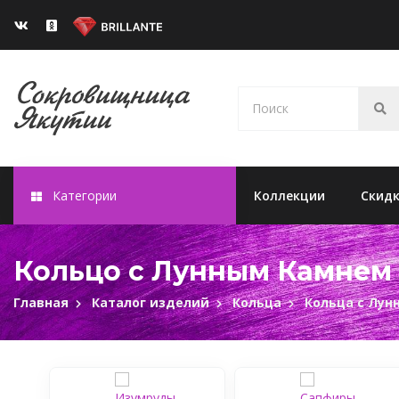
Категории
Коллекции
Скид
Кольцо с Лунным Камнем 
Главная
Каталог изделий
Кольца
Кольца с Лу