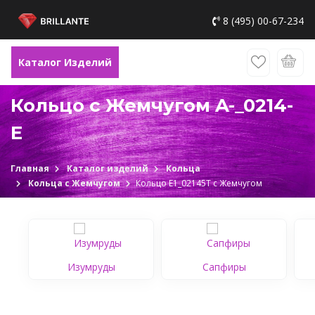
8 (495) 00-67-234
Каталог Изделий
Кольцо с Жемчугом A-_0214-
E
Главная
Каталог изделий
Кольца
Кольца с Жемчугом
Кольцо Е1_02145Т c Жемчугом
Изумруды
Сапфиры