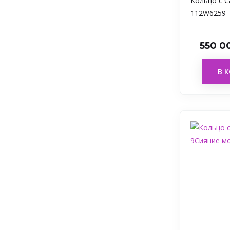
Кольцо с 
112W6259
550 0
В 