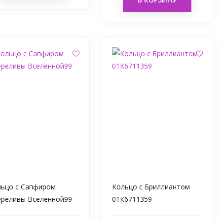
льцо с Сапфиром
Кольцо с Бриллиантом
ереливы Вселенной99
01К6711359