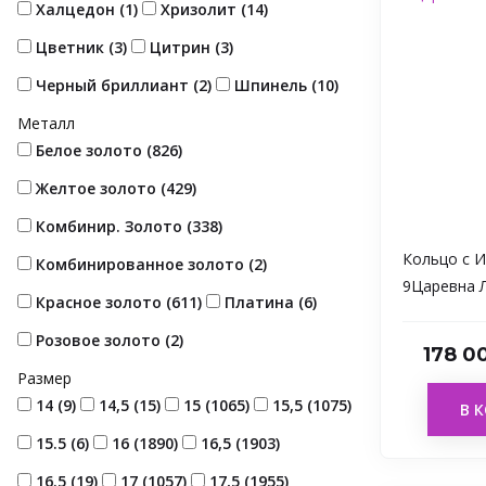
Халцедон (
1
)
Хризолит (
14
)
Цветник (
3
)
Цитрин (
3
)
Черный бриллиант (
2
)
Шпинель (
10
)
Металл
Белое золото (
826
)
Желтое золото (
429
)
Комбинир. Золото (
338
)
Кольцо с 
Комбинированное золото (
2
)
9Царевна 
Красное золото (
611
)
Платина (
6
)
Розовое золото (
2
)
178 0
Размер
14 (
9
)
14,5 (
15
)
15 (
1065
)
15,5 (
1075
)
В 
15.5 (
6
)
16 (
1890
)
16,5 (
1903
)
16.5 (
19
)
17 (
1057
)
17,5 (
1955
)