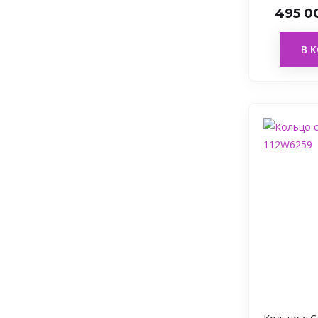
495 0
В 