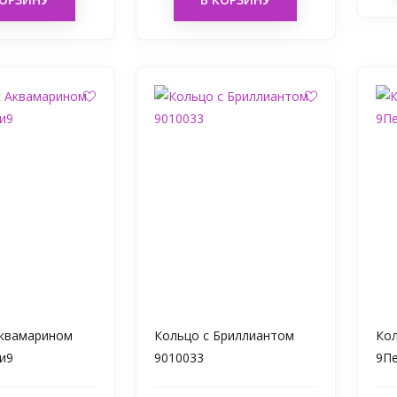
Аквамарином
Кольцо с Бриллиантом
Ко
и9
9010033
9П