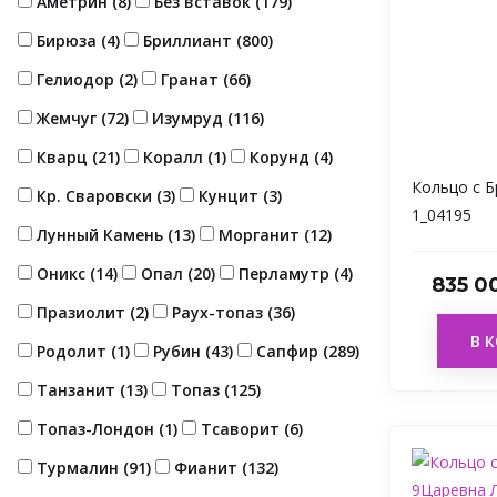
Аметрин (
8
)
Без вставок (
179
)
Бирюза (
4
)
Бриллиант (
800
)
Гелиодор (
2
)
Гранат (
66
)
Жемчуг (
72
)
Изумруд (
116
)
Кварц (
21
)
Коралл (
1
)
Корунд (
4
)
Кольцо с 
Кр. Сваровски (
3
)
Кунцит (
3
)
1_04195
Лунный Камень (
13
)
Морганит (
12
)
Оникс (
14
)
Опал (
20
)
Перламутр (
4
)
835 0
Празиолит (
2
)
Раух-топаз (
36
)
В 
Родолит (
1
)
Рубин (
43
)
Сапфир (
289
)
Танзанит (
13
)
Топаз (
125
)
Топаз-Лондон (
1
)
Тсаворит (
6
)
Турмалин (
91
)
Фианит (
132
)