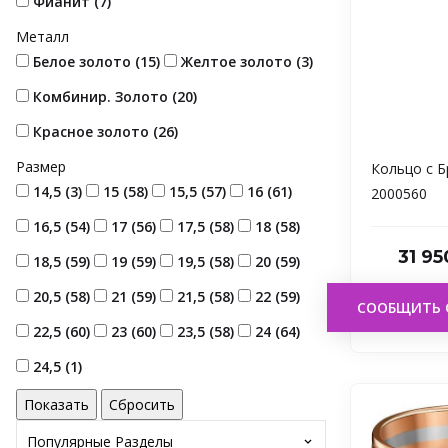
Фианит (
7
)
Металл
Белое золото (
15
)
Желтое золото (
3
)
Комбинир. Золото (
20
)
Красное золото (
26
)
Размер
Кольцо с 
14,5 (
3
)
15 (
58
)
15,5 (
57
)
16 (
61
)
2000560
16,5 (
54
)
17 (
56
)
17,5 (
58
)
18 (
58
)
31 9
18,5 (
59
)
19 (
59
)
19,5 (
58
)
20 (
59
)
20,5 (
58
)
21 (
59
)
21,5 (
58
)
22 (
59
)
СООБЩИТЬ 
22,5 (
60
)
23 (
60
)
23,5 (
58
)
24 (
64
)
24,5 (
1
)
Популярные Разделы