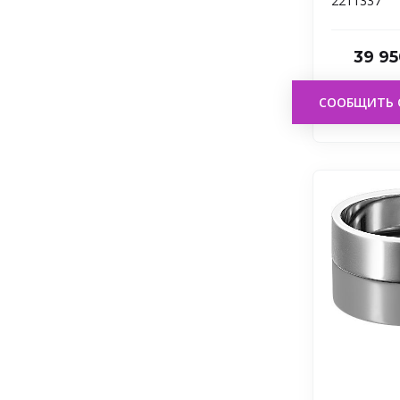
2211337
39 95
СООБЩИТЬ 