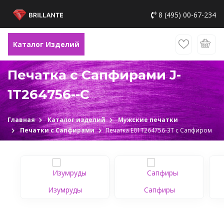
8 (495) 00-67-234
Каталог Изделий
Печатка с Сапфирами J-
1Т264756--C
Главная
Каталог изделий
Мужские печатки
Печатки с Сапфирами
Печатка Е01Т264756-3Т c Сапфиром
Изумруды
Сапфиры