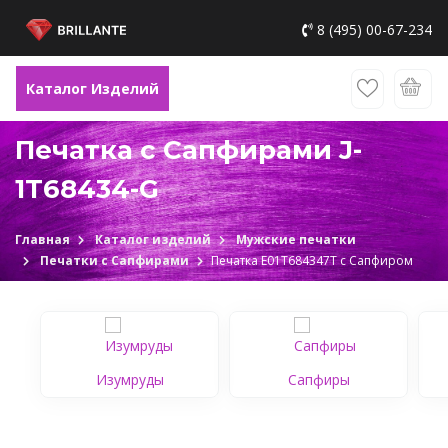
8 (495) 00-67-234
Каталог Изделий
Печатка с Сапфирами J-
1Т68434-G
Главная
Каталог изделий
Мужские печатки
Печатки с Сапфирами
Печатка Е01Т684347Т c Сапфиром
Изумруды
Сапфиры