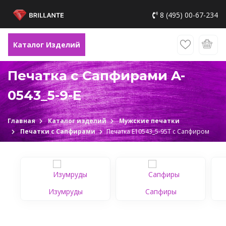
8 (495) 00-67-234
Каталог Изделий
Печатка с Сапфирами A-
0543_5-9-E
Главная
Каталог изделий
Мужские печатки
Печатки с Сапфирами
Печатка Е10543_5-95Т c Сапфиром
Изумруды
Сапфиры