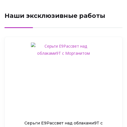
Наши эксклюзивные работы
Серьги Е9Рассвет над облаками9Т c