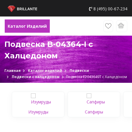
8 (495) 00-67-234
Каталог Изделий
Подвеска B-04364-I с
Халцедоном
Главная
Каталог изделий
Подвески
Подвески с халцедоном
Подвеска Е2043649Т с Халцедоном
Изумруды
Сапфиры