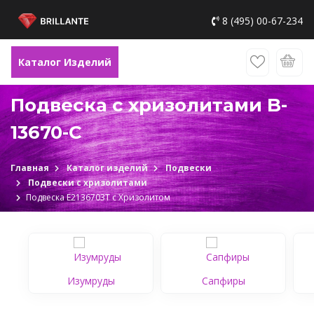
8 (495) 00-67-234
Каталог Изделий
Подвеска с хризолитами B-
13670-C
Главная
Каталог изделий
Подвески
Подвески с хризолитами
Подвеска Е2136703Т c Хризолитом
Изумруды
Сапфиры