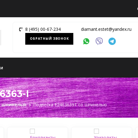
8 (495) 00-67-234
diamant.estet@yandex.ru
ОБРАТНЫЙ ЗВОНОК
ки
6363-I
с шпинелью
Подвеска Е2463639Т cо Шпинелью