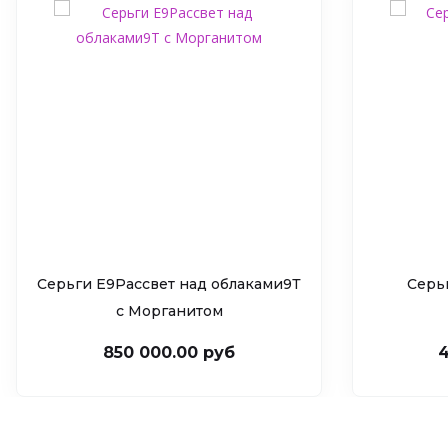
Серьги Е9Рассвет над облаками9Т
Серь
c Морганитом
850 000.00 руб
4