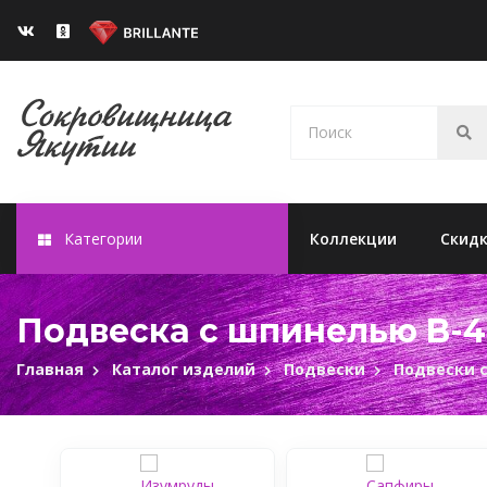
Категории
Коллекции
Скид
Подвеска с шпинелью B-4
Главная
Каталог изделий
Подвески
Подвески 