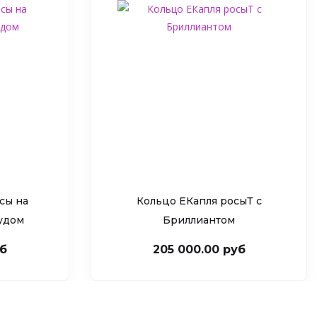
сы на
Кольцо ЕКапля росыТ c
рудом
Бриллиантом
уб
205 000.00 руб