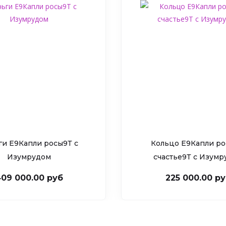
ги Е9Капли росы9Т c
Кольцо Е9Капли ро
Изумрудом
счастье9Т c Изум
09 000.00 руб
225 000.00 р