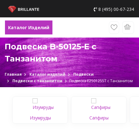
8 (495) 00-67-234
Каталог Изделий
Подвеска B-50125-E c
Танзанитом
Главная
Каталог изделий
Подвески
Подвески с танзанитом
Подвеска Е2501255Т c Танзанитом
Изумруды
Сапфиры