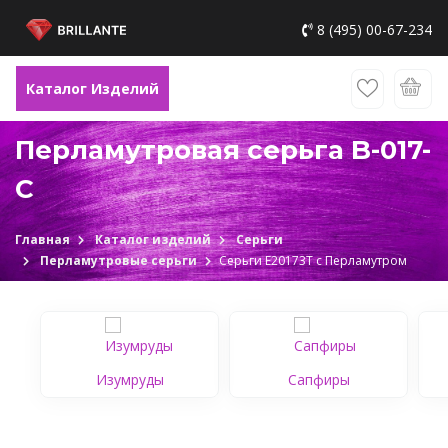
8 (495) 00-67-234
Каталог Изделий
Перламутровая серьга B-017-
C
Главная
Каталог изделий
Серьги
Перламутровые серьги
Серьги Е20173Т c Перламутром
Изумруды
Сапфиры