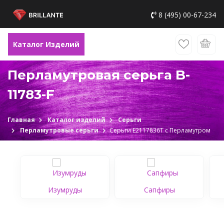
8 (495) 00-67-234
Каталог Изделий
Перламутровая серьга B-
11783-F
Главная
Каталог изделий
Серьги
Перламутровые серьги
Серьги Е2117836Т c Перламутром
Изумруды
Сапфиры