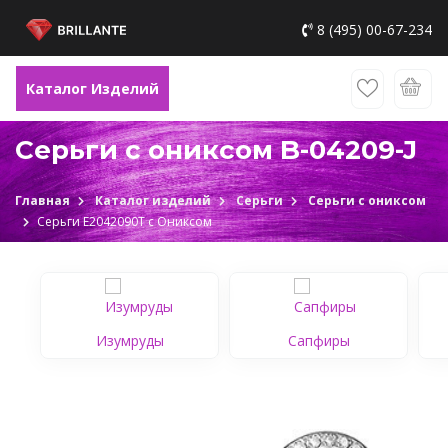
8 (495) 00-67-234
Каталог Изделий
Серьги с ониксом B-04209-J
Главная
Каталог изделий
Серьги
Серьги с ониксом
Серьги Е2042090Т c Ониксом
Изумруды
Сапфиры