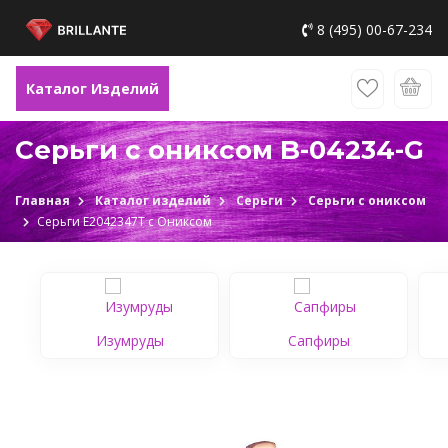
8 (495) 00-67-234
Каталог Изделий
Серьги с ониксом B-04234-G
Главная
Каталог изделий
Серьги
Серьги с ониксом
Серьги Е2042347Т c Ониксом
Изумруды
Сапфиры