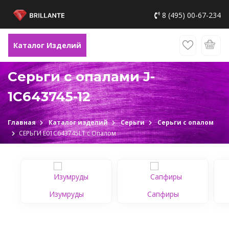
8 (495) 00-67-234
Каталог Изделий
Серьги с опалами J-
1С643745-12
Главная
Каталог изделий
Серьги
Серьги с опалом
СЕРЬГИ Е01С643745LТ c Опалом
Изумруды
Сапфиры