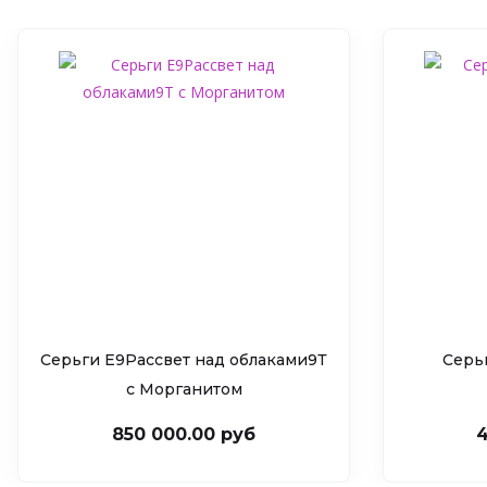
Серьги Е9Рассвет над облаками9Т
Серь
c Морганитом
850 000.00 руб
4