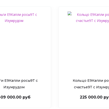
ги Е9Капли росы9Т c
Кольцо Е9Капли ро
Изумрудом
счастье9Т c Изум
09 000.00 руб
225 000.00 р