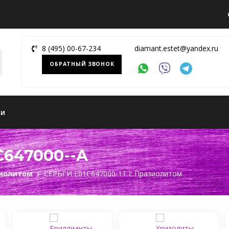
8 (495) 00-67-234
diamant.estet@yandex.ru
ОБРАТНЫЙ ЗВОНОК
ки
С647000--A
зиолитом
СЕРЬГИ Е01С647000-1Т c Празиолитом