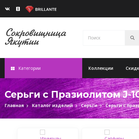
Категории
Коллекции
Скид
Серьги с Празиолитом J-1
Главная
Каталог изделий
Серьги
Серьги с пра