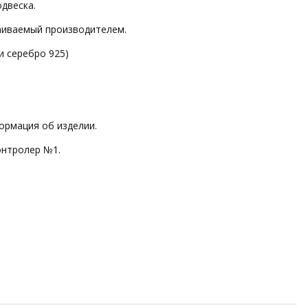
одвеска.
ваиваемый производителем.
и серебро 925)
ормация об изделии.
онтролер №1.