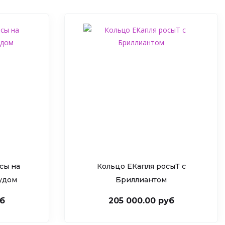
сы на
Кольцо ЕКапля росыТ c
рудом
Бриллиантом
уб
205 000.00 руб