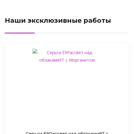
Наши эксклюзивные работы
Серьги Е9Рассвет над облаками9Т c