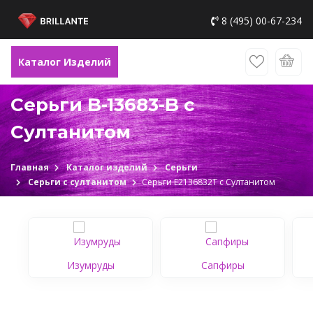
8 (495) 00-67-234
Каталог Изделий
Серьги B-13683-B с
Султанитом
Главная
Каталог изделий
Серьги
Серьги с султанитом
Серьги Е2136832Т с Султанитом
Изумруды
Сапфиры