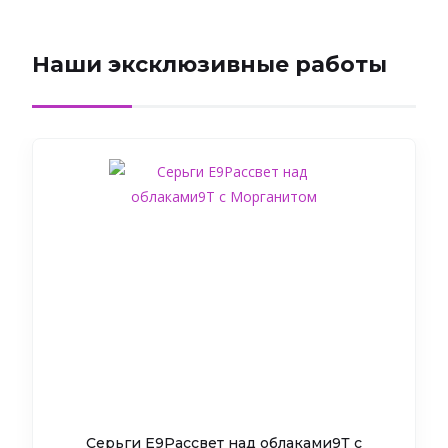
Наши эксклюзивные работы
Серьги Е9Рассвет над облаками9Т c