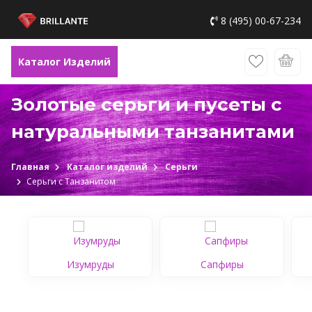
8 (495) 00-67-234
Каталог Изделий
Золотые серьги и пусеты с
натуральными танзанитами
Главная
Каталог изделий
Серьги
Серьги с Танзанитом
Изумруды
Сапфиры