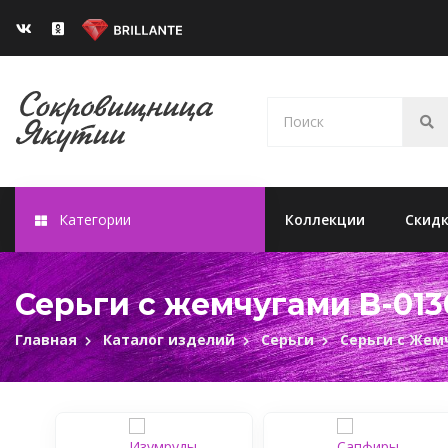
Категории
Коллекции
Скид
Серьги с жемчугами B-013
Главная
Каталог изделий
Серьги
Серьги с Жем