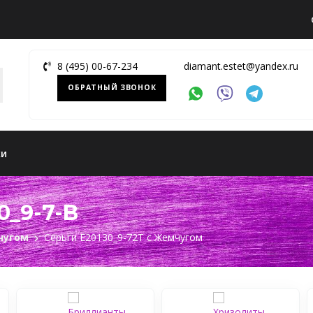
8 (495) 00-67-234
diamant.estet@yandex.ru
ОБРАТНЫЙ ЗВОНОК
ки
0_9-7-B
чугом
Серьги Е20130_9-72Т c Жемчугом