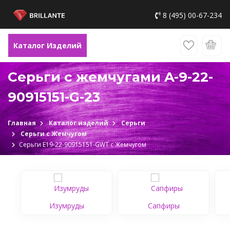
8 (495) 00-67-234
Каталог Изделий
Серьги с жемчугами A-9-22-
90915151-G-23
Главная
Каталог изделий
Серьги
Серьги с Жемчугом
Серьги Е19-22-90915151-GWТ c Жемчугом
Изумруды
Сапфиры