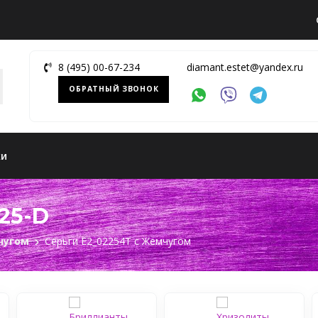
8 (495) 00-67-234
diamant.estet@yandex.ru
ОБРАТНЫЙ ЗВОНОК
ки
25-D
чугом
Серьги Е2_02254Т c Жемчугом