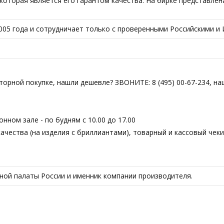
торая является его гарантом качества. На бирке представлена и
005 года и сотрудничает только с проверенными Российскими и
вторной покупке, нашли дешевле? ЗВОНИТЕ: 8 (495) 00-67-234, н
ном зале - по будням с 10.00 до 17.00
чества (на изделия с бриллиантами), товарный и кассовый чеки
ой палаты России и именник компании производителя.