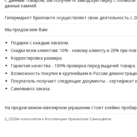
С данным товаром, Вы получаете заводскую бирку с пломбой ко
данные камней.
Гипермаркет брилланте осуществляет свою деятельность с 2
Мы предлагаем Вам:
Подарки с каждым заказом.
Скидки всем клиентам: 10% - новому клиенту и 20% при по
Корректировка размера.
Гарантия качества - 100% проверка перед выдачей товара.
Возможность покупки в крупнейшем в России демонстрацион
Покупатель получает следующие документы - сертификат ка
Самовывоз заказа.
На предлагаемом ювелирном украшении стоит клеймо пробирн
2_02254 относится к Коллекции Уральские Самоцветы