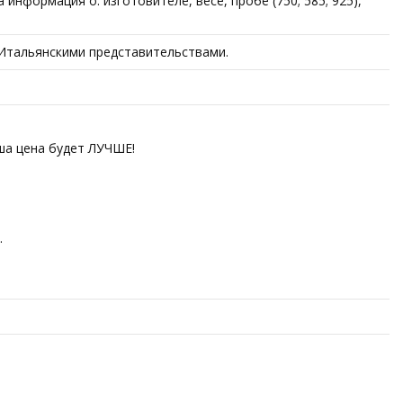
нформация о: изготовителе, весе, пробе (750; 585; 925),
 Итальянскими представительствами.
аша цена будет ЛУЧШЕ!
.