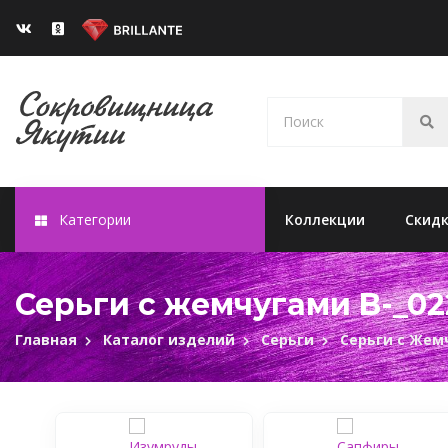
Категории
Коллекции
Скид
Серьги с жемчугами B-_02
Главная
Каталог изделий
Серьги
Серьги с Жем