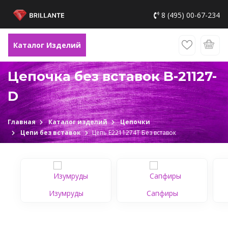
8 (495) 00-67-234
Каталог Изделий
Цепочка без вставок B-21127-
D
Главная
Каталог изделий
Цепочки
Цепи без вставок
Цепь Е2211274Т Без вставок
Изумруды
Сапфиры