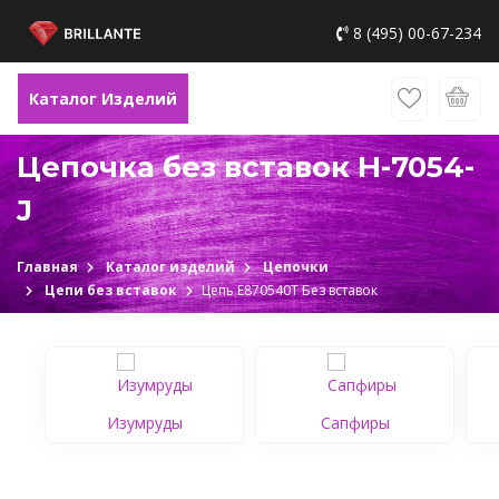
8 (495) 00-67-234
Каталог Изделий
Цепочка без вставок H-7054-
J
Главная
Каталог изделий
Цепочки
Цепи без вставок
Цепь Е870540Т Без вставок
Изумруды
Сапфиры