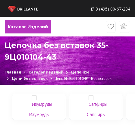
8 (495) 00-67-234
Каталог Изделий
Цепочка без вставок 35-
9Ц010104-43
Главная
Каталог изделий
Цепочки
Цепи без вставок
Цепь ЕИ9Ц010104РТ Без вставок
Изумруды
Сапфиры