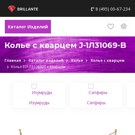
8 (495) 00-67-234
Каталог Изделий
Колье с кварцем J-1Л31069-B
Главная
Каталог изделий
Колье
Колье с кварцем
Колье Е01Л310692Т c Кварцом
Изумруды
Сапфиры