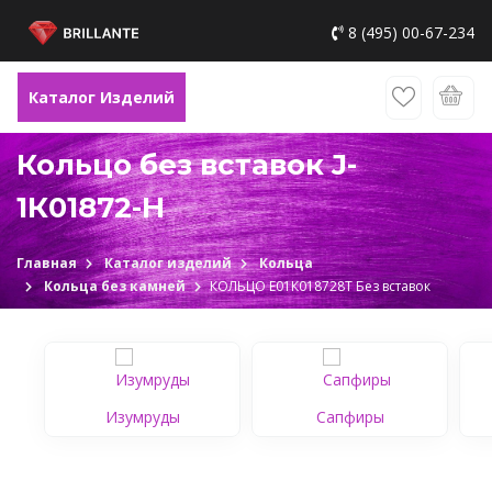
8 (495) 00-67-234
Каталог Изделий
Кольцо без вставок J-
1К01872-H
Главная
Каталог изделий
Кольца
Кольца без камней
КОЛЬЦО Е01К018728Т Без вставок
Изумруды
Сапфиры