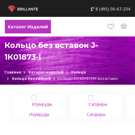
8 (495) 00-67-234
Каталог Изделий
Кольцо без вставок J-
1К01873-I
Главная
Каталог изделий
Кольца
Кольца без камней
КОЛЬЦО Е01К018739Т Без вставок
Изумруды
Сапфиры