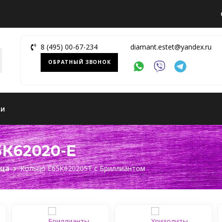
8 (495) 00-67-234
diamant.estet@yandex.ru
ОБРАТНЫЙ ЗВОНОК
ки
5К62020-E
ьца
Кольцо Е65К620205Т c Бриллиантом