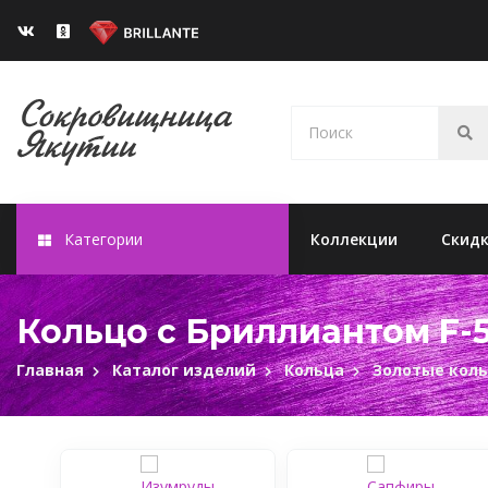
Категории
Коллекции
Скид
Кольцо с Бриллиантом F-
Главная
Каталог изделий
Кольца
Золотые кол