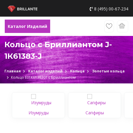
8 (495) 00-67-234
Каталог Изделий
Кольцо с Бриллиантом J-
1К61383-J
Главная
Каталог изделий
Кольца
Золотые кольца
Кольцо Е01К613830Т c Бриллиантом
Изумруды
Сапфиры