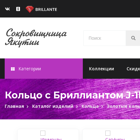
Категории
Коллекции
Скид
Кольцо с Бриллиантом J-1
Главная
Каталог изделий
Кольца
Золотые кол