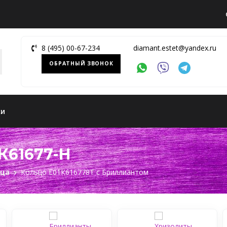
8 (495) 00-67-234
diamant.estet@yandex.ru
ОБРАТНЫЙ ЗВОНОК
ки
К61677-H
ьца
Кольцо Е01К616778Т c Бриллиантом