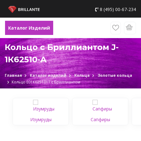
8 (495) 00-67-234
Каталог Изделий
Кольцо с Бриллиантом J-
1К62510-A
Главная
Каталог изделий
Кольца
Золотые кольца
Кольцо Е01К625101Т c Бриллиантом
Изумруды
Сапфиры