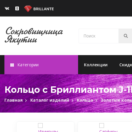
Категории
Коллекции
Скид
Кольцо с Бриллиантом J-1
Главная
Каталог изделий
Кольца
Золотые кол