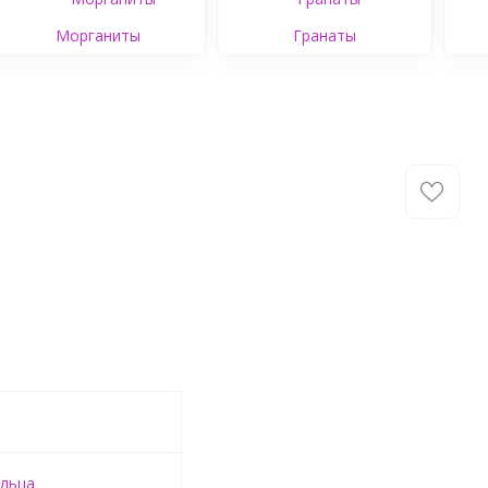
Морганиты
Гранаты
льца