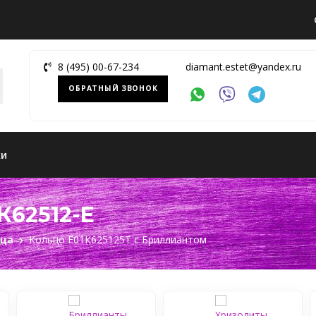
8 (495) 00-67-234
diamant.estet@yandex.ru
ОБРАТНЫЙ ЗВОНОК
ки
К62512-E
ьца
Кольцо Е01К625125Т c Бриллиантом