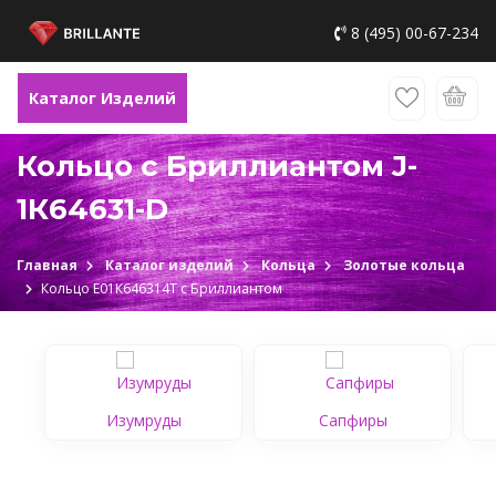
8 (495) 00-67-234
Каталог Изделий
Кольцо с Бриллиантом J-
1К64631-D
Главная
Каталог изделий
Кольца
Золотые кольца
Кольцо Е01К646314Т c Бриллиантом
Изумруды
Сапфиры