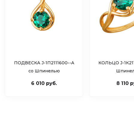
ПОДВЕСКА J-1П2111600--A
КОЛЬЦО J-1К211
cо Шпинелью
Шпине
6 010 руб.
8 110 р