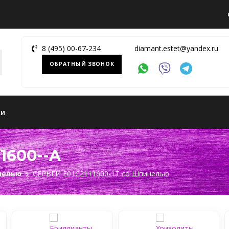
8 (495) 00-67-234
diamant.estet@yandex.ru
ОБРАТНЫЙ ЗВОНОК
ки
1600--A
нелью
СЕРЬГИ Е01С2111600-1Т cо Шпинелью