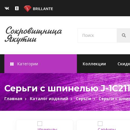
Категории
Коллекции
Скид
Серьги с шпинелью J-1С211
Главная
Каталог изделий
Серьги
Серьги с шпи