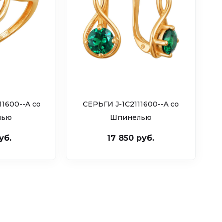
1600--A cо
СЕРЬГИ J-1С2111600--A cо
лью
Шпинелью
уб.
17 850 руб.